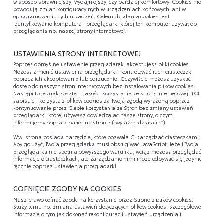
w sposób sprawniejszy, wydajniejszy, czy bardziej komfortowy. Cookies nie
powodują zmian konfiguracyjnych w urządzeniach końcowych, ani w
oprogramowaniu tych urządzeń. Celem działania cookies jest
identyfikowanie komputera i przeglądarki której ten komputer używał do
przeglądania np. naszej strony internetowej.
USTAWIENIA STRONY INTERNETOWEJ
Poprzez domyślne ustawienie przeglądarek, akceptujesz pliki cookies.
Możesz zmienić ustawienia przeglądarki i kontrolować ruch ciasteczek
poprzez ich akceptowanie lub odrzucenie. Oczywiście możesz uzyskać
dostęp do naszych stron internetowych bez instalowania plików cookies.
Nastąpi to jednak kosztem jakości korzystania ze strony internetowej. TCE
zapisuje i korzysta z plików cookies za Twoją zgodą wyrażoną poprzez
kontynuowanie przez Ciebie korzystania ze Stron bez zmiany ustawień
przeglądarki, której używasz odwiedzając nasze strony, o czym
informujemy poprzez baner na stronie („wyraźne działanie”).
Ww. strona posiada narzędzie, które pozwala Ci zarządzać ciasteczkami.
Aby go użyć, Twoja przeglądarka musi obsługiwać JavaScript. Jeżeli Twoja
przeglądarka nie spełnia powyższego warunku, wciąż możesz przeglądać
informacje o ciasteczkach, ale zarządzanie nimi może odbywać się jedynie
ręcznie poprzez ustawienia przeglądarki.
COFNIĘCIE ZGODY NA COOKIES
Masz prawo cofnąć zgodę na korzystanie przez Stronę z plików cookies.
Służy temu np. zmiana ustawień dotyczących plików cookies. Szczegółowe
informacje o tym jak dokonać rekonfiguracji ustawień urządzenia i