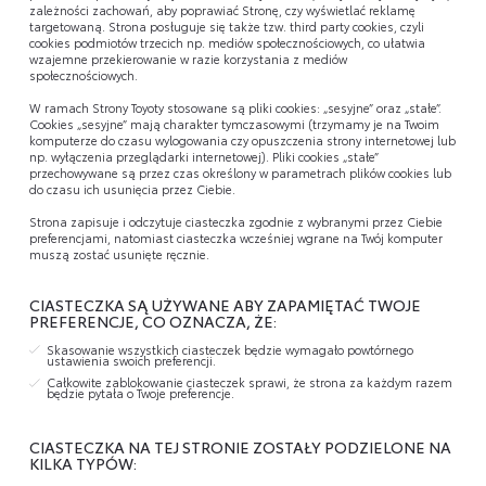
zależności zachowań, aby poprawiać Stronę, czy wyświetlać reklamę
targetowaną. Strona posługuje się także tzw. third party cookies, czyli
cookies podmiotów trzecich np. mediów społecznościowych, co ułatwia
wzajemne przekierowanie w razie korzystania z mediów
społecznościowych.
W ramach Strony Toyoty stosowane są pliki cookies: „sesyjne” oraz „stałe”.
Cookies „sesyjne” mają charakter tymczasowymi (trzymamy je na Twoim
komputerze do czasu wylogowania czy opuszczenia strony internetowej lub
np. wyłączenia przeglądarki internetowej). Pliki cookies „stałe”
przechowywane są przez czas określony w parametrach plików cookies lub
do czasu ich usunięcia przez Ciebie.
Strona zapisuje i odczytuje ciasteczka zgodnie z wybranymi przez Ciebie
preferencjami, natomiast ciasteczka wcześniej wgrane na Twój komputer
muszą zostać usunięte ręcznie.
CIASTECZKA SĄ UŻYWANE ABY ZAPAMIĘTAĆ TWOJE
PREFERENCJE, CO OZNACZA, ŻE:
Skasowanie wszystkich ciasteczek będzie wymagało powtórnego
ustawienia swoich preferencji.
Całkowite zablokowanie ciasteczek sprawi, że strona za każdym razem
będzie pytała o Twoje preferencje.
CIASTECZKA NA TEJ STRONIE ZOSTAŁY PODZIELONE NA
KILKA TYPÓW: