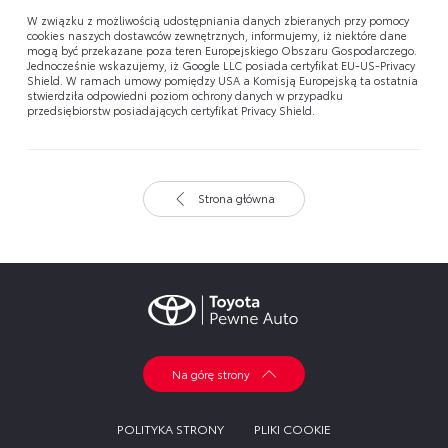
W związku z możliwością udostępniania danych zbieranych przy pomocy
cookies naszych dostawców zewnętrznych, informujemy, iż niektóre dane
mogą być przekazane poza teren Europejskiego Obszaru Gospodarczego.
Jednocześnie wskazujemy, iż Google LLC posiada certyfikat EU-US-Privacy
Shield. W ramach umowy pomiędzy USA a Komisją Europejską ta ostatnia
stwierdziła odpowiedni poziom ochrony danych w przypadku
przedsiębiorstw posiadających certyfikat Privacy Shield.
Strona główna
Na górę strony
POLITYKA STRONY
PLIKI COOKIE