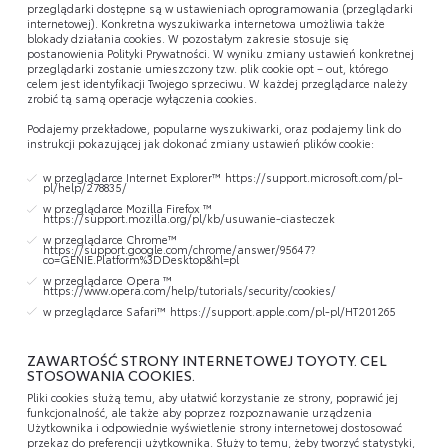
przeglądarki dostępne są w ustawieniach oprogramowania (przeglądarki
internetowej). Konkretna wyszukiwarka internetowa umożliwia także
blokady działania cookies. W pozostałym zakresie stosuje się
postanowienia Polityki Prywatności. W wyniku zmiany ustawień konkretnej
przeglądarki zostanie umieszczony tzw. plik cookie opt – out, którego
celem jest identyfikacji Twojego sprzeciwu. W każdej przeglądarce należy
zrobić tą samą operacje wyłączenia cookies.
Podajemy przekładowe, popularne wyszukiwarki, oraz podajemy link do
instrukcji pokazującej jak dokonać zmiany ustawień plików cookie:
w przeglądarce Internet Explorer™
https://support.microsoft.com/pl-
pl/help/278835/
w przeglądarce Mozilla Firefox ™
https://support.mozilla.org/pl/kb/usuwanie-ciasteczek
w przeglądarce Chrome™
https://support.google.com/chrome/answer/95647?
co=GENIE.Platform%3DDesktop&hl=pl
w przeglądarce Opera ™
https://www.opera.com/help/tutorials/security/cookies/
w przeglądarce Safari™
https://support.apple.com/pl-pl/HT201265
ZAWARTOŚĆ STRONY INTERNETOWEJ TOYOTY. CEL
STOSOWANIA COOKIES.
Pliki cookies służą temu, aby ułatwić korzystanie ze strony, poprawić jej
funkcjonalność, ale także aby poprzez rozpoznawanie urządzenia
Użytkownika i odpowiednie wyświetlenie strony internetowej dostosować
przekaz do preferencji użytkownika. Służy to temu, żeby tworzyć statystyki,