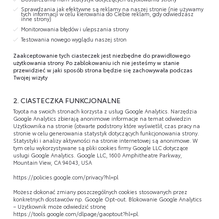
Sprawdzania jak efektywne są reklamy na naszej stronie (nie używamy
tych informacji w celu kierowania do Ciebie reklam, gdy odwiedzasz
inne strony)
Monitorowania błędów i ulepszania strony
Testowania nowego wyglądu naszej stron
Zaakceptowanie tych ciasteczek jest niezbędne do prawidłowego
użytkowania strony. Po zablokowaniu ich nie jesteśmy w stanie
przewidzieć w jaki sposób strona będzie się zachowywała podczas
Twojej wizyty
2. CIASTECZKA FUNKCJONALNE
Toyota na swoich stronach korzysta z usług Google Analytics. Narzędzia
Google Analytics zbierają anonimowe informacje na temat odwiedzin
Użytkownika na stronie (otwarte podstrony które wyświetlił, czas pracy na
stronie w celu generowania statystyk dotyczących funkcjonowania strony.
Statystyki i analizy aktywności na stronie internetowej są anonimowe. W
tym celu wykorzystywane są pliki cookies firmy Google LLC dotyczące
usługi Google Analytics. Google LLC, 1600 Amphitheatre Parkway,
Mountain View, CA 94043, USA
https://policies.google.com/privacy?hl=pl
Możesz dokonać zmiany poszczególnych cookies stosowanych przez
konkretnych dostawców np. Google Opt-out. Blokowanie Google Analytics
– Użytkownik może odwiedzić stronę
https://tools.google.com/dlpage/gaoptout?hl=pl
.