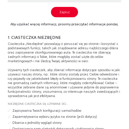
Zapisz
Aby uzyskać więcej informacji, prosimy przeczytać informacje poniżej.
1. CIASTECZKA NIEZBĘDNE
Ciasteczka „Niezbędne” pozwalają ci poruszać się po stronie i korzystać z
podstawowych funkcji, takich jak znajdowanie adresu najbliższego dilera
oraz zapisywanie skonfigurowanego auta. Te ciasteczka nie zbierają
żadnych informacji o Tobie, które mogłyby zostać użyte do celów
marketingowych i nie śledzą Twojej aktywności w sieci.
Używamy tych ciasteczek, aby zbierać informacje dotyczące sposobu w jaki
używasz naszej strony, np.: które strony zostały przez Ciebie odwiedzone i
czy pojawiły się jakiekolwiek błędy w funkcjonowaniu strony. Te ciasteczka
nie gromadzą żadnych informacji, które mogłyby zidentyfikować Ciebie –
wszystkie zebrane dane są anonimowe i używane jedynie do poprawienia
funkcjonalności strony, zrozumienia, co interesuje naszych zwiedzających i
sprawdzenia jak jest efektywna.
NIEZBĘDNE CIASTECZKA SĄ UŻYWANE DO…
Zapisywania Twoich konfiguracji samochodów
Zapamiętywania wyboru języka na stronie (jeśli dotyczy)
Dbania o jednolity wygląd strony
Dostarczania nam statystyk dotyczących użytkowania strony