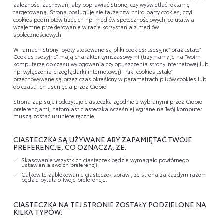
zależności zachowań, aby poprawiać Stronę, czy wyświetlać reklamę
targetowaną. Strona posługuje się także tzw. third party cookies, czyli
cookies podmiotów trzecich np. mediów społecznościowych, co ułatwia
wzajemne przekierowanie w razie korzystania z mediów
społecznościowych.
W ramach Strony Toyoty stosowane są pliki cookies: „sesyjne” oraz „stałe”.
Cookies „sesyjne” mają charakter tymczasowymi (trzymamy je na Twoim
komputerze do czasu wylogowania czy opuszczenia strony internetowej lub
np. wyłączenia przeglądarki internetowej). Pliki cookies „stałe”
przechowywane są przez czas określony w parametrach plików cookies lub
do czasu ich usunięcia przez Ciebie.
Strona zapisuje i odczytuje ciasteczka zgodnie z wybranymi przez Ciebie
preferencjami, natomiast ciasteczka wcześniej wgrane na Twój komputer
muszą zostać usunięte ręcznie.
CIASTECZKA SĄ UŻYWANE ABY ZAPAMIĘTAĆ TWOJE
PREFERENCJE, CO OZNACZA, ŻE:
Skasowanie wszystkich ciasteczek będzie wymagało powtórnego
ustawienia swoich preferencji.
Całkowite zablokowanie ciasteczek sprawi, że strona za każdym razem
będzie pytała o Twoje preferencje.
CIASTECZKA NA TEJ STRONIE ZOSTAŁY PODZIELONE NA
KILKA TYPÓW: