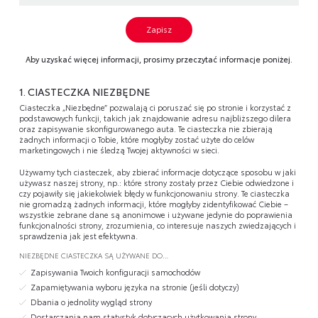
Zapisz
Aby uzyskać więcej informacji, prosimy przeczytać informacje poniżej.
1. CIASTECZKA NIEZBĘDNE
Ciasteczka „Niezbędne” pozwalają ci poruszać się po stronie i korzystać z
podstawowych funkcji, takich jak znajdowanie adresu najbliższego dilera
oraz zapisywanie skonfigurowanego auta. Te ciasteczka nie zbierają
żadnych informacji o Tobie, które mogłyby zostać użyte do celów
marketingowych i nie śledzą Twojej aktywności w sieci.
Używamy tych ciasteczek, aby zbierać informacje dotyczące sposobu w jaki
używasz naszej strony, np.: które strony zostały przez Ciebie odwiedzone i
czy pojawiły się jakiekolwiek błędy w funkcjonowaniu strony. Te ciasteczka
nie gromadzą żadnych informacji, które mogłyby zidentyfikować Ciebie –
wszystkie zebrane dane są anonimowe i używane jedynie do poprawienia
funkcjonalności strony, zrozumienia, co interesuje naszych zwiedzających i
sprawdzenia jak jest efektywna.
NIEZBĘDNE CIASTECZKA SĄ UŻYWANE DO…
Zapisywania Twoich konfiguracji samochodów
Zapamiętywania wyboru języka na stronie (jeśli dotyczy)
Dbania o jednolity wygląd strony
Dostarczania nam statystyk dotyczących użytkowania strony