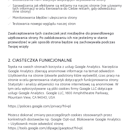
Sprawdzania jak efektywne są reklamy na naszej stronie (nie używamy
tych informacji w celu kierowania do Ciebie reklam, gdy odwiedzasz
inne strony)
Monitorowania błędów i ulepszania strony
Testowania nowego wyglądu naszej stron
Zaakceptowanie tych ciasteczek jest niezbędne do prawidłowego
użytkowania strony. Po zablokowaniu ich nie jesteśmy w stanie
przewidzieć w jaki sposób strona będzie się zachowywała podczas
Twojej wizyty
2. CIASTECZKA FUNKCJONALNE
Toyota na swoich stronach korzysta z usług Google Analytics. Narzędzia
Google Analytics zbierają anonimowe informacje na temat odwiedzin
Użytkownika na stronie (otwarte podstrony które wyświetlił, czas pracy na
stronie w celu generowania statystyk dotyczących funkcjonowania strony.
Statystyki i analizy aktywności na stronie internetowej są anonimowe. W
tym celu wykorzystywane są pliki cookies firmy Google LLC dotyczące
usługi Google Analytics. Google LLC, 1600 Amphitheatre Parkway,
Mountain View, CA 94043, USA
https://policies.google.com/privacy?hl=pl
Możesz dokonać zmiany poszczególnych cookies stosowanych przez
konkretnych dostawców np. Google Opt-out. Blokowanie Google Analytics
– Użytkownik może odwiedzić stronę
https://tools.google.com/dlpage/gaoptout?hl=pl
.