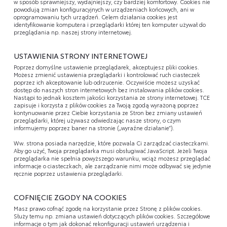
w sposób sprawniejszy, wydajniejszy, czy bardziej komfortowy. Cookies nie
powodują zmian konfiguracyjnych w urządzeniach końcowych, ani w
oprogramowaniu tych urządzeń. Celem działania cookies jest
identyfikowanie komputera i przeglądarki której ten komputer używał do
przeglądania np. naszej strony internetowej.
USTAWIENIA STRONY INTERNETOWEJ
Poprzez domyślne ustawienie przeglądarek, akceptujesz pliki cookies.
Możesz zmienić ustawienia przeglądarki i kontrolować ruch ciasteczek
poprzez ich akceptowanie lub odrzucenie. Oczywiście możesz uzyskać
dostęp do naszych stron internetowych bez instalowania plików cookies.
Nastąpi to jednak kosztem jakości korzystania ze strony internetowej. TCE
zapisuje i korzysta z plików cookies za Twoją zgodą wyrażoną poprzez
kontynuowanie przez Ciebie korzystania ze Stron bez zmiany ustawień
przeglądarki, której używasz odwiedzając nasze strony, o czym
informujemy poprzez baner na stronie („wyraźne działanie”).
Ww. strona posiada narzędzie, które pozwala Ci zarządzać ciasteczkami.
Aby go użyć, Twoja przeglądarka musi obsługiwać JavaScript. Jeżeli Twoja
przeglądarka nie spełnia powyższego warunku, wciąż możesz przeglądać
informacje o ciasteczkach, ale zarządzanie nimi może odbywać się jedynie
ręcznie poprzez ustawienia przeglądarki.
COFNIĘCIE ZGODY NA COOKIES
Masz prawo cofnąć zgodę na korzystanie przez Stronę z plików cookies.
Służy temu np. zmiana ustawień dotyczących plików cookies. Szczegółowe
informacje o tym jak dokonać rekonfiguracji ustawień urządzenia i