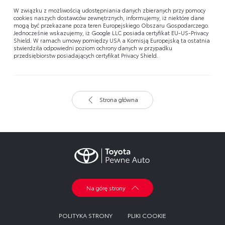
W związku z możliwością udostępniania danych zbieranych przy pomocy
cookies naszych dostawców zewnętrznych, informujemy, iż niektóre dane
mogą być przekazane poza teren Europejskiego Obszaru Gospodarczego.
Jednocześnie wskazujemy, iż Google LLC posiada certyfikat EU-US-Privacy
Shield. W ramach umowy pomiędzy USA a Komisją Europejską ta ostatnia
stwierdziła odpowiedni poziom ochrony danych w przypadku
przedsiębiorstw posiadających certyfikat Privacy Shield.
Strona główna
Na górę strony
POLITYKA STRONY
PLIKI COOKIE