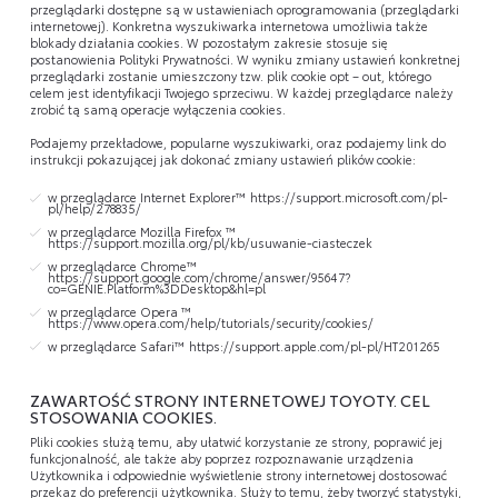
przeglądarki dostępne są w ustawieniach oprogramowania (przeglądarki
internetowej). Konkretna wyszukiwarka internetowa umożliwia także
blokady działania cookies. W pozostałym zakresie stosuje się
postanowienia Polityki Prywatności. W wyniku zmiany ustawień konkretnej
przeglądarki zostanie umieszczony tzw. plik cookie opt – out, którego
celem jest identyfikacji Twojego sprzeciwu. W każdej przeglądarce należy
zrobić tą samą operacje wyłączenia cookies.
Podajemy przekładowe, popularne wyszukiwarki, oraz podajemy link do
instrukcji pokazującej jak dokonać zmiany ustawień plików cookie:
w przeglądarce Internet Explorer™
https://support.microsoft.com/pl-
pl/help/278835/
w przeglądarce Mozilla Firefox ™
https://support.mozilla.org/pl/kb/usuwanie-ciasteczek
w przeglądarce Chrome™
https://support.google.com/chrome/answer/95647?
co=GENIE.Platform%3DDesktop&hl=pl
w przeglądarce Opera ™
https://www.opera.com/help/tutorials/security/cookies/
w przeglądarce Safari™
https://support.apple.com/pl-pl/HT201265
ZAWARTOŚĆ STRONY INTERNETOWEJ TOYOTY. CEL
STOSOWANIA COOKIES.
Pliki cookies służą temu, aby ułatwić korzystanie ze strony, poprawić jej
funkcjonalność, ale także aby poprzez rozpoznawanie urządzenia
Użytkownika i odpowiednie wyświetlenie strony internetowej dostosować
przekaz do preferencji użytkownika. Służy to temu, żeby tworzyć statystyki,